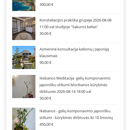
300,00
€
Konsteliacijos praktika grupėje 2026-08-08
11:00 val studijoje "Sakuros kelias"
30,00
€
Asmeninė konsultacija kelionių į Japoniją
klausimais
90,00
€
Ikebanos Meditacija- gėlių komponavimo
japonišku stiliumi Moribanos kūrybinės
dirbtuvės 2026-08-14 18:00 val
50,00
€
Ikebanos - gėlių komponavimo japonišku
stiliumi - kūrybinės dirbtuvės iki 10 žmonių
450,00
€