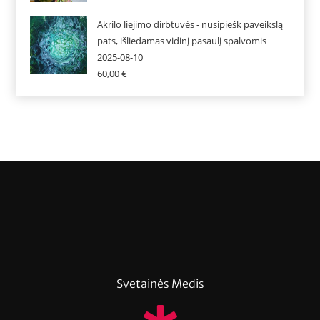
Akrilo liejimo dirbtuvės - nusipiešk paveikslą
pats, išliedamas vidinį pasaulį spalvomis
2025-08-10
60,00
€
Svetainės Medis