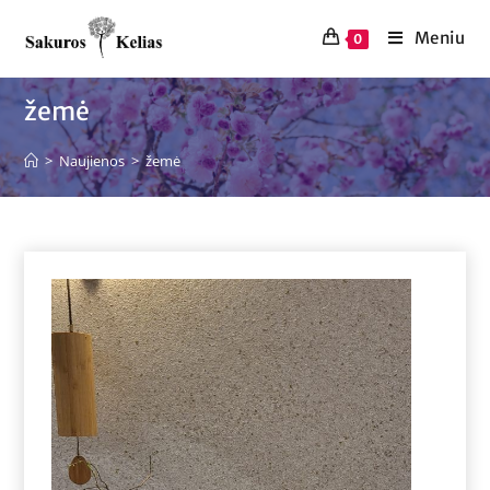
Meniu
0
žemė
>
Naujienos
>
žemė