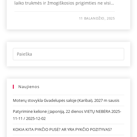
laiko trukmės ir žmogiškosios prigimties ne visi…
11 BALANDŽIO, 2025
Naujienos
Moterų stovykla Gvadelupės saloje (Karibai), 2027 m sausis
Patyriminė kelionė į Japoniją, 22 dienos VIETŲ NEBĖRA 2025-
11-11 / 2025-12-02
KOKIA KITA PYKČIO PUSĖ? AR YRA PYKČIO POZITYVAS?