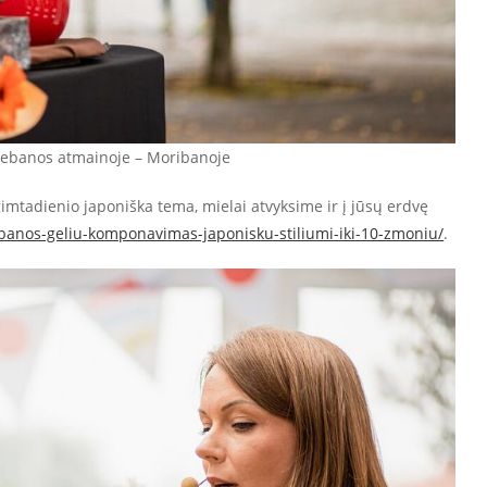
Ikebanos atmainoje – Moribanoje
imtadienio japoniška tema, mielai atvyksime ir į jūsų erdvę
ebanos-geliu-komponavimas-japonisku-stiliumi-iki-10-zmoniu/
.