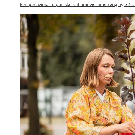
komponavimas-japonisku-stiliumi-viesame-renginyje-1-