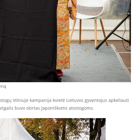
eną
ostogų Vilniuje kampanija kvietė Lietuvos gyventojus apkeliauti
vaitgalis buvo skirtas Japoniškoms atostogoms.