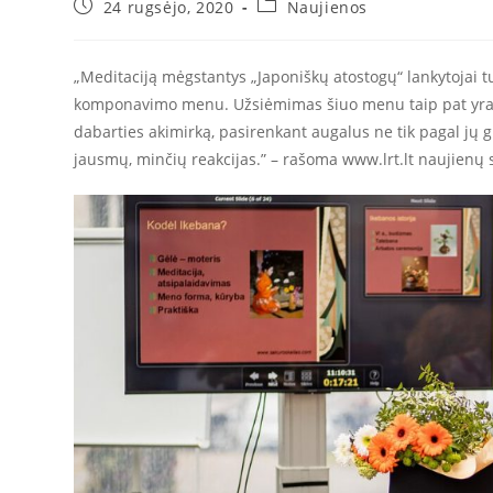
24 rugsėjo, 2020
Naujienos
„Meditaciją mėgstantys „Japoniškų atostogų“ lankytojai tu
komponavimo menu. Užsiėmimas šiuo menu taip pat yra ir
dabarties akimirką, pasirenkant augalus ne tik pagal jų g
jausmų, minčių reakcijas.” – rašoma www.lrt.lt naujienų s