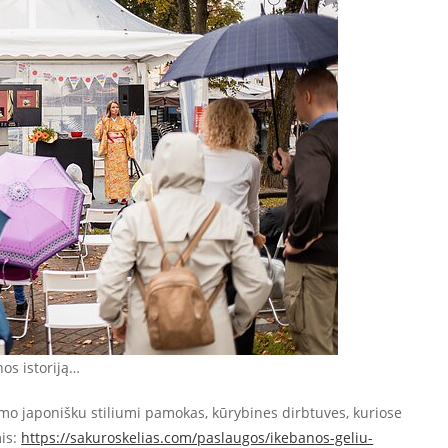
nos istoriją…
mo japonišku stiliumi pamokas, kūrybines dirbtuves, kuriose
mis:
https://sakuroskelias.com/paslaugos/ikebanos-geliu-