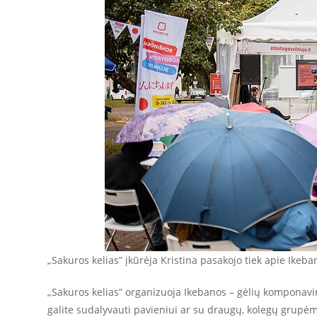
„Sakuros kelias” įkūrėja Kristina pasakojo tiek apie Ikeba
„Sakuros kelias” organizuoja Ikebanos – gėlių komponavi
galite sudalyvauti pavieniui ar su draugų, kolegų grupė