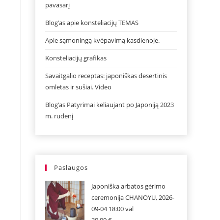
pavasarį
Blog’as apie konsteliacijų TEMAS
Apie sąmoningą kvėpavimą kasdienoje.
Konsteliacijų grafikas
Savaitgalio receptas: japoniškas desertinis
omletas ir sušiai. Video
Blog’as Patyrimai keliaujant po Japoniją 2023
m. rudenį
Paslaugos
Japoniška arbatos gėrimo
ceremonija CHANOYU, 2026-
09-04 18:00 val