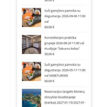
30,00
€
Suši gamybos pamoka su
degustacija. 2026-09-06 11:00
val
60,00
€
Konsteliacijos praktika
grupėje 2026-08-29 11:00 val
studijoje "Sakuros kelias"
30,00
€
Suši gamybos pamoka su
degustacija. 2026-05-17 11:00
val NEBETURIME
60,00
€
Rezervacijos langelis Moterų
stovyklai Gvadelupėje
(Karibai) 2027-01-15/2027-01-