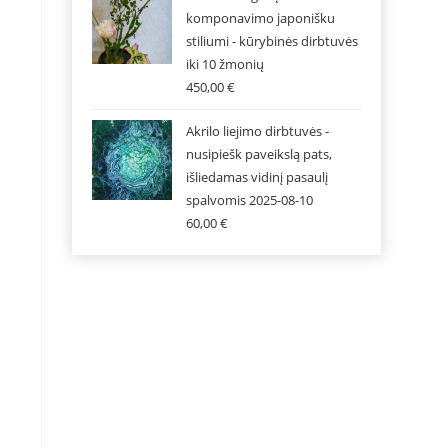
komponavimo japonišku
stiliumi - kūrybinės dirbtuvės
iki 10 žmonių
450,00
€
Akrilo liejimo dirbtuvės -
nusipiešk paveikslą pats,
išliedamas vidinį pasaulį
spalvomis 2025-08-10
60,00
€