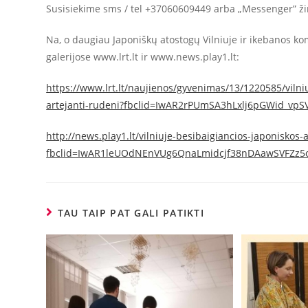
Susisiekime sms / tel +37060609449 arba „Messenger” ž
Na, o daugiau Japoniškų atostogų Vilniuje ir ikebanos 
galerijose www.lrt.lt ir www.news.play1.lt:
https://www.lrt.lt/naujienos/gyvenimas/13/1220585/vilni
artejanti-rudeni?fbclid=IwAR2rPUmSA3hLxlj6pGWid_vp
http://news.play1.lt/vilniuje-besibaigiancios-japoniskos
fbclid=IwAR1leUOdNEnVUg6QnaLmidcjf38nDAawSVFZz5o
TAU TAIP PAT GALI PATIKTI