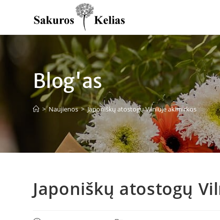
Blog'as
>
Naujienos
>
Japoniškų atostogų Vilniuje akimirkos
Japoniškų atostogų Vil