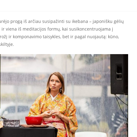
rėjo progą iš arčiau susipažinti su ikebana – japonišku gėlių
 viena iš meditacijos formų, kai susikoncentruojama į
rožį ir komponavimo taisykles, bet ir pagal nuojautą: kūno,
kiltyje.