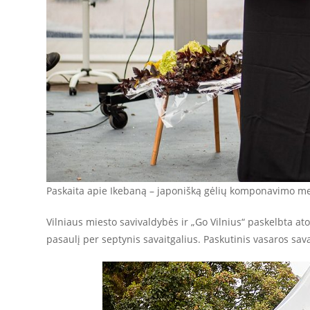
Paskaita apie Ikebaną – japonišką gėlių komponavimo m
Vilniaus miesto savivaldybės ir „Go Vilnius“ paskelbta at
pasaulį per septynis savaitgalius. Paskutinis vasaros sa