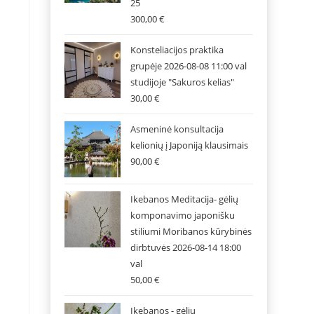
25
300,00
€
Konsteliacijos praktika
grupėje 2026-08-08 11:00 val
studijoje "Sakuros kelias"
30,00
€
Asmeninė konsultacija
kelionių į Japoniją klausimais
90,00
€
Ikebanos Meditacija- gėlių
komponavimo japonišku
stiliumi Moribanos kūrybinės
dirbtuvės 2026-08-14 18:00
val
50,00
€
Ikebanos - gėlių