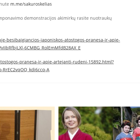
inute
m.me/sakuroskelias
komponavimo demonstracijos akimirkų rasite nuotraukų
uje-besibaigiancios-japoniskos-atostogos-pranesa-ir-apie-
SVvIIbRfbjLXl-6CMBG_RolEmMfdB28AX_E
-atostogos-pranesa-ir-apie-artejanti-rudeni-15892.html?
-RrEC2vqOQ_kdi6ccq-A