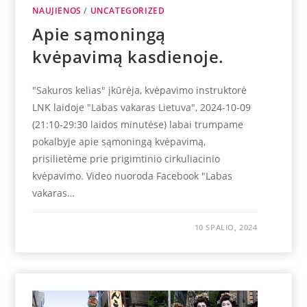
NAUJIENOS
/
UNCATEGORIZED
Apie sąmoningą
kvėpavimą kasdienoje.
"Sakuros kelias" įkūrėja, kvėpavimo instruktorė
LNK laidoje "Labas vakaras Lietuva", 2024-10-09
(21:10-29:30 laidos minutėse) labai trumpame
pokalbyje apie sąmoningą kvėpavimą,
prisilietėme prie prigimtinio cirkuliacinio
kvėpavimo. Video nuoroda Facebook "Labas
vakaras…
10 SPALIO, 2024