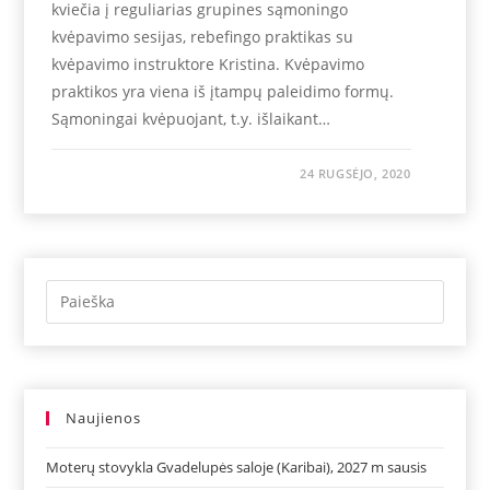
kviečia į reguliarias grupines sąmoningo
kvėpavimo sesijas, rebefingo praktikas su
kvėpavimo instruktore Kristina. Kvėpavimo
praktikos yra viena iš įtampų paleidimo formų.
Sąmoningai kvėpuojant, t.y. išlaikant…
24 RUGSĖJO, 2020
Naujienos
Moterų stovykla Gvadelupės saloje (Karibai), 2027 m sausis