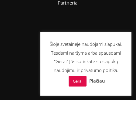
Partneriai
Šioje svetainėje naudojami slapukai.
Tesdami naršyma arba spausdami
"Gerai" Jūs sutinkate su slapukų
naudojimu ir privatumo politika.
Plačiau
Gerai