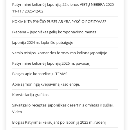
Patyriminė kelionė į Japoniją, 22 dienos VIETŲ NEBĖRA 2025-
11-11 / 2025-12-02
KOKIA KITA PYKČIO PUSĖ? AR YRA PYKČIO POZITYVAS?
Ikebana – japoniškas gėlių komponavimo menas
Japonija 2024 m. lapkričio pabaigoje
Verslo misijos, komandos formavimo kelionė Japonijoje
Patyriminė kelionė į Japoniją 2026 m. pavasarį
Blog’as apie konsteliacijų TEMAS
Apie sąmoningą kvėpavimą kasdienoje.
Konsteliacijų grafikas
Savaitgalio receptas: japoniškas desertinis omletas ir sušiai.
Video
Blog’as Patyrimai keliaujant po Japoniją 2023 m. rudenį