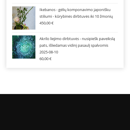
Ikebanos - gėlių komponavimo japonišku
stiliumi - kūrybinės dirbtuvės iki 10 žmonių
450,00
€
Akrilo liejimo dirbtuvės - nusipiešk paveikslą
pats, išliedamas vidinį pasaulį spalvomis
2025-08-10
60,00
€