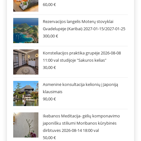
60,00
€
Rezervacijos langelis Moterų stovyklai
Gvadelupėje (Karibai) 2027-01-15/2027-01-25
300,00
€
Konsteliacijos praktika grupėje 2026-08-08
11:00 val studijoje "Sakuros kelias"
30,00
€
Asmeninė konsultacija kelionių į Japoniją
klausimais
90,00
€
Ikebanos Meditacija- gėlių komponavimo
japonišku stiliumi Moribanos kūrybinės
dirbtuvės 2026-08-14 18:00 val
50,00
€